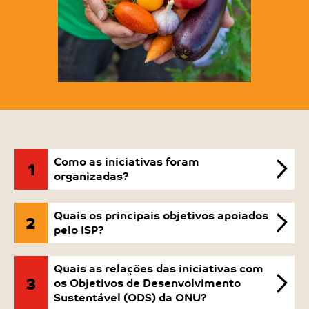
Como as iniciativas foram
1
organizadas?
176 Projetos
Quais os principais objetivos apoiados
2
Os projetos são iniciativas mais
pelo ISP?
específicas e normalmente de menor
ALÍVIO DA FOME
porte. As iniciativas visaram o
Quais as relações das iniciativas com
aumento da segurança nutricional
3
Iniciativas que tiveram como objetivo fazer com
os Objetivos de
Desenvolvimento
(83) e a produção de alimentos (68).
Sustentável (ODS) da ONU?
que o alimento chegasse
diretamente às