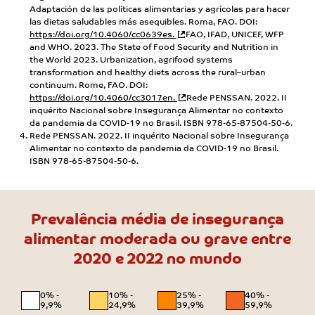
Adaptación de las políticas alimentarias y agrícolas para hacer
las dietas saludables más asequibles. Roma, FAO. DOI:
https://doi.org/10.4060/cc0639es.
FAO, IFAD, UNICEF, WFP
and WHO. 2023. The State of Food Security and Nutrition in
the World 2023. Urbanization, agrifood systems
transformation and healthy diets across the rural–urban
continuum. Rome, FAO. DOI:
https://doi.org/10.4060/cc3017en.
Rede PENSSAN. 2022. II
inquérito Nacional sobre Insegurança Alimentar no contexto
da pandemia da COVID-19 no Brasil. ISBN 978-65-87504-50-6.
Rede PENSSAN. 2022. II inquérito Nacional sobre Insegurança
Alimentar no contexto da pandemia da COVID-19 no Brasil.
ISBN 978-65-87504-50-6.
Prevalência média de insegurança
alimentar moderada ou
grave entre
2020 e 2022 no mundo
0% -
10% -
25% -
40% -
9,9%
24,9%
39,9%
59,9%