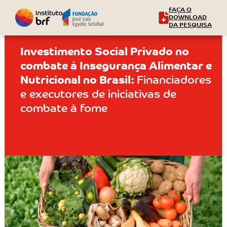
FAÇA O
DOWNLOAD
DA PESQUISA
Investimento Social Privado
no
combate à Insegurança
Alimentar e
Nutricional no Brasil:
Financiadores
e executores
de iniciativas de
combate à fome