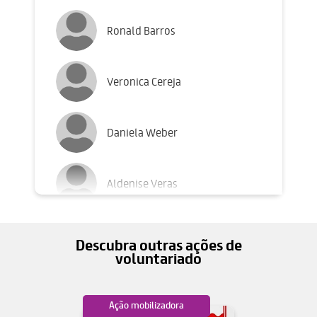
Ronald Barros
Veronica Cereja
Daniela Weber
Aldenise Veras
Vanessa de Souza Silva
Descubra outras ações de
voluntariado
Elenice Santos
lizadora
Ação mobilizadora
Ação mobiliz