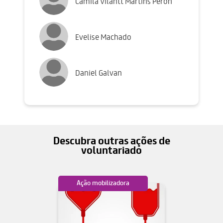
Camila Vilantt Martins Peron
Evelise Machado
Daniel Galvan
Descubra outras ações de
voluntariado
lizadora
Ação mobilizadora
Ação mobiliz