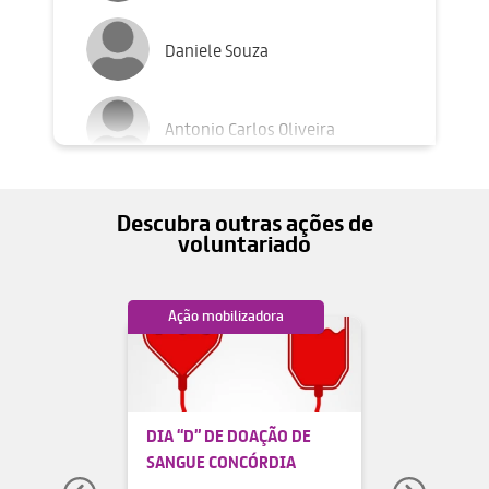
Daniele Souza
Antonio Carlos Oliveira
Nilo Susstrunk
Descubra outras ações de
voluntariado
Jose Muniz
lizadora
Ação mobilizadora
Ação mobiliz
Rafael Mendes
CESTAS
DIA “D” DE DOAÇÃO DE
CAMPANHA LA
Delivar Silva
A AASEP EM
SANGUE CONCÓRDIA
SOLIDÁRIO
OM A