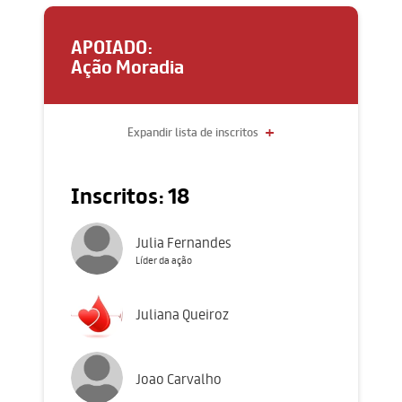
APOIADO:
Ação Moradia
+
Expandir lista de inscritos
Inscritos: 18
Julia Fernandes
Líder da ação
Juliana Queiroz
Joao Carvalho