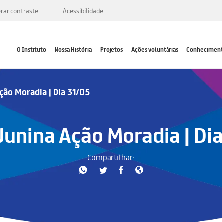
erar contraste
Acessibilidade
O Instituto
Nossa História
Projetos
Ações voluntárias
Conhecimen
ção Moradia | Dia 31/05
Junina Ação Moradia | Di
Compartilhar: