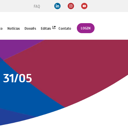
FAQ
LOGIN
to
Notícias
Dossiês
Editais
Contato
a 31/05