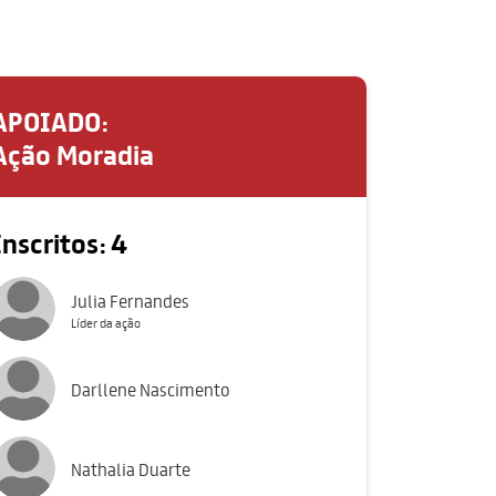
APOIADO:
Ação Moradia
Inscritos: 4
Julia Fernandes
Líder da ação
Darllene Nascimento
Nathalia Duarte