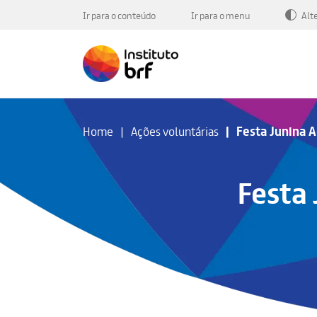
Ir para o conteúdo
Ir para o menu
Alt
Festa Junina A
Home
Ações voluntárias
Festa 