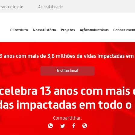
erar contraste
Acessibilidade
O Instituto
Nossa História
Projetos
Ações voluntárias
Conhecimen
13 anos com mais de 3,6 milhões de vidas impactadas em 
Institucional
 celebra 13 anos com mais 
das impactadas em todo o 
Compartilhar: