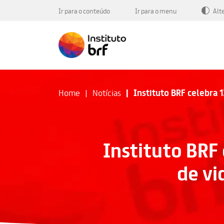
Ir para o conteúdo
Ir para o menu
Alt
Instituto BRF celebra 
Home
Notícias
Instituto BRF
de vi