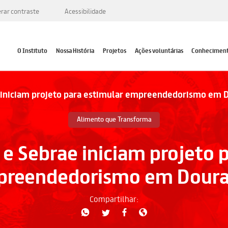
erar contraste
Acessibilidade
O Instituto
Nossa História
Projetos
Ações voluntárias
Conhecimen
e iniciam projeto para estimular empreendedorismo em 
Alimento que Transforma
 e Sebrae iniciam projeto 
reendedorismo em Dour
Compartilhar: