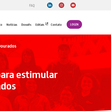
FAQ
LOGIN
to
Notícias
Dossiês
Editais
Contato
Dourados
para estimular
ados