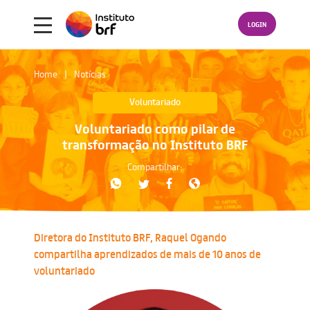
LOGIN
Home
Notícias
Voluntariado
Voluntariado como pilar de
transformação no Instituto BRF
Compartilhar:
Diretora do Instituto BRF, Raquel Ogando
compartilha aprendizados de mais de 10 anos de
voluntariado