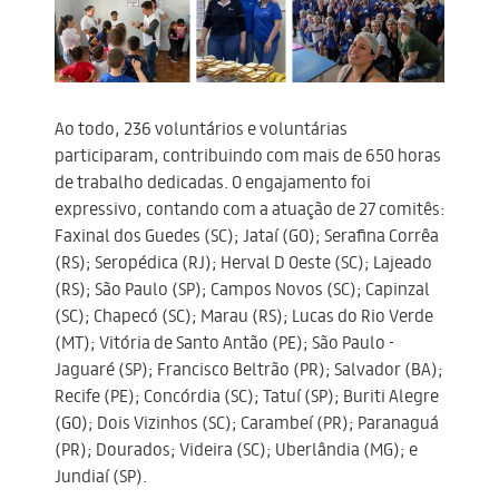
Ao todo, 236 voluntários e voluntárias
participaram, contribuindo com mais de 650 horas
de trabalho dedicadas. O engajamento foi
expressivo, contando com a atuação de 27 comitês:
Faxinal dos Guedes (SC); Jataí (GO); Serafina Corrêa
(RS); Seropédica (RJ); Herval D Oeste (SC); Lajeado
(RS); São Paulo (SP); Campos Novos (SC); Capinzal
(SC); Chapecó (SC); Marau (RS); Lucas do Rio Verde
(MT); Vitória de Santo Antão (PE); São Paulo -
Jaguaré (SP); Francisco Beltrão (PR); Salvador (BA);
Recife (PE); Concórdia (SC); Tatuí (SP); Buriti Alegre
(GO); Dois Vizinhos (SC); Carambeí (PR); Paranaguá
(PR); Dourados; Videira (SC); Uberlândia (MG); e
Jundiaí (SP).