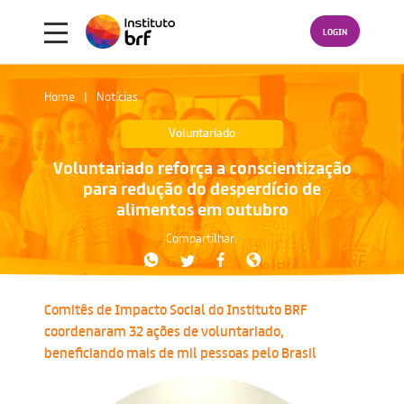
LOGIN
Home
Notícias
Voluntariado
Voluntariado reforça a conscientização
para redução do desperdício de
alimentos em outubro
Compartilhar:
Comitês de Impacto Social do Instituto BRF
coordenaram 32 ações de voluntariado,
beneficiando mais de mil pessoas pelo Brasil