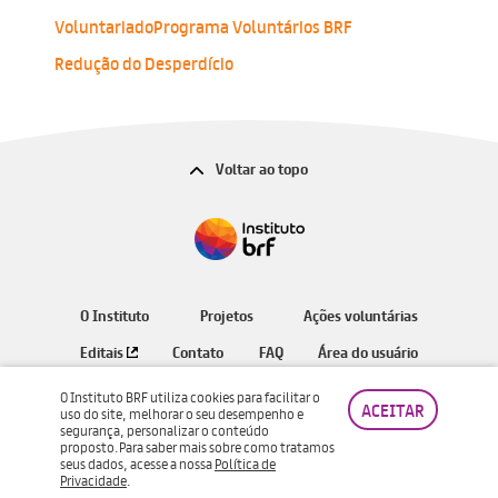
Voluntariado
Programa Voluntários BRF
Redução do Desperdício
Voltar ao topo
O Instituto
Projetos
Ações voluntárias
Editais
Contato
FAQ
Área do usuário
O Instituto BRF utiliza cookies para facilitar o
ACEITAR
uso do site, melhorar o seu desempenho e
segurança, personalizar o conteúdo
Instituto BRF © Todos os direitos reservados.
proposto.
Para saber mais sobre como tratamos
seus dados, acesse a nossa
Política de
Política de Privacidade
Privacidade
.